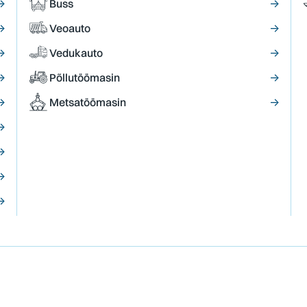
→
Buss
→
→
Veoauto
→
→
Vedukauto
→
→
Põllutöömasin
→
→
Metsatöömasin
→
→
→
→
→