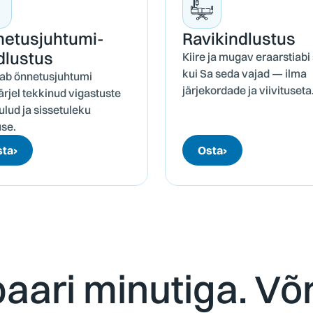
etusjuhtumi­
Ravi­kindlustus
dlustus
Kiire ja mugav eraarstiabi 
kui Sa seda vajad — ilma
ab õnnetusjuhtumi
järjekordade ja viivituseta
ärjel tekkinud vigastuste
ulud ja sissetuleku
se.
sta
›
Osta
›
aari minutiga. Võr