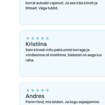
korral autoabi vajanud. Ja see käis kiirelt ja
lihtsalt. Väga tublid.
★
★
★
★
★
Kristiina
Sain kiiresti mitu pakkumist korraga ja
võrdlemine oli imelihtne. Säästsin nii aega kui
raha.
★
★
★
★
★
Andres
Parim hind, mis leidsin. Ja kogu asjaajamine