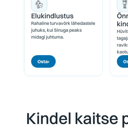
Elu­kindlustus
Õnn
kin
Rahaline turvavõrk lähedastele
juhuks, kui Sinuga peaks
Hüvit
midagi juhtuma.
tagaj
ravik
kaotu
Osta
›
O
Kindel kaitse p