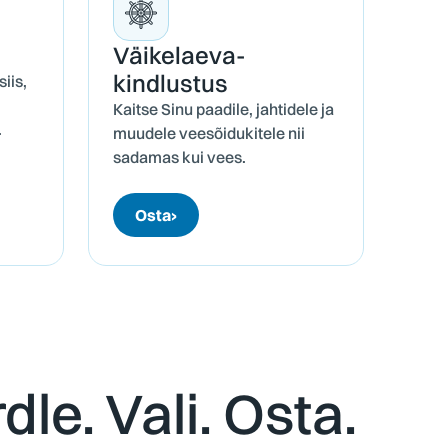
Väikelaeva­
kindlustus
siis,
Kaitse Sinu paadile, jahtidele ja
.
muudele veesõidukitele nii
sadamas kui vees.
Osta
›
dle. Vali. Osta.