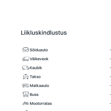
Liikluskindlustus
Sõiduauto
Väikeveok
Kaubik
Takso
Matkaauto
Buss
Mootorratas