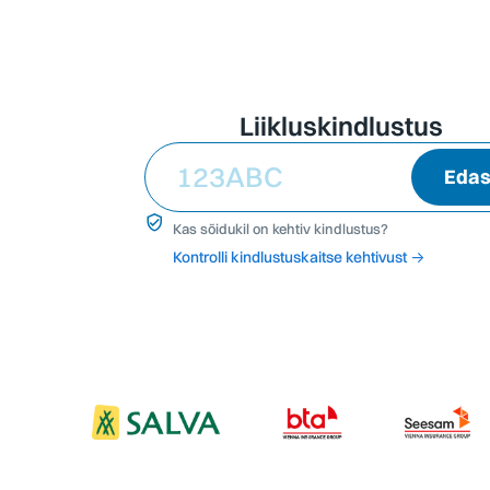
Liikluskindlustus
123ABC
Edas
Kas sõidukil on kehtiv kindlustus?
Kontrolli kindlustuskaitse kehtivust →