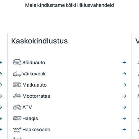
Meie kindlustame kõiki liiklusvahendeid
Kaskokindlustus
V
→
Sõiduauto
→
→
Väikeveok
→
→
Matkaauto
→
→
Mootorratas
→
→
ATV
→
→
Haagis
→
→
Haakeseade
→