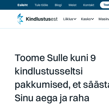
Esileht
Tule tööle
Blogi
Meist
Kontakt
Tea
Liiklus
Kasko
Masi
Toome Sulle kuni 9
kindlustusseltsi
pakkumised, et sääst
Sinu aega ja raha