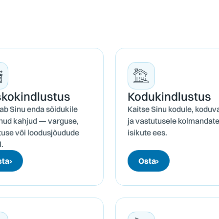
ko­kindlustus
Kodu­kindlustus
ab Sinu enda sõidukile
Kaitse Sinu kodule, koduv
nud kahjud — varguse,
ja vastutusele kolmandat
use või loodusjõudude
isikute ees.
l.
sta
›
Osta
›