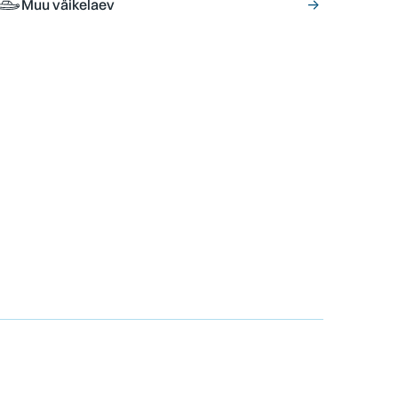
Muu väikelaev
→