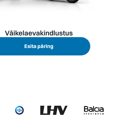
Väikelaevakindlustus
Esita päring