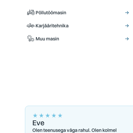
Põllutöömasin
→
Karjääritehnika
→
Muu masin
→
★
★
★
★
★
Eve
Olen teenusega väga rahul. Olen kolmel