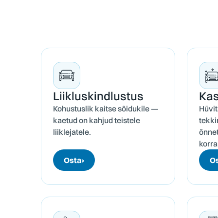
Liiklus­kindlustus
Kas
Kohustuslik kaitse sõidukile —
Hüvit
kaetud on kahjud teistele
tekki
liiklejatele.
õnnet
korra
Osta
›
O