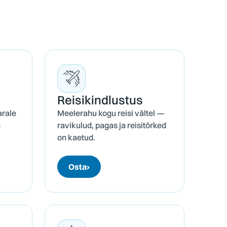
Reisi­kindlustus
arale
Meelerahu kogu reisi vältel —
e
ravikulud, pagas ja reisitõrked
on kaetud.
Osta
›