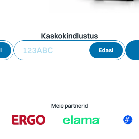
Kaskokindlustus
123ABC
i
Edasi
Meie partnerid