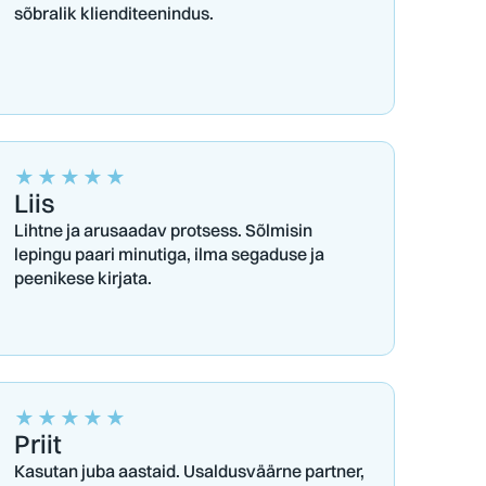
sõbralik klienditeenindus.
★
★
★
★
★
Liis
Lihtne ja arusaadav protsess. Sõlmisin
lepingu paari minutiga, ilma segaduse ja
peenikese kirjata.
★
★
★
★
★
Priit
Kasutan juba aastaid. Usaldusväärne partner,