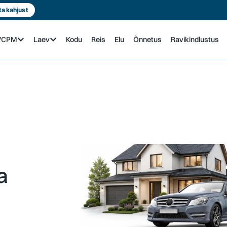
ta kahjust
n/CPM
Laev
Kodu
Reis
Elu
Õnnetus
Ravikindlustus
a