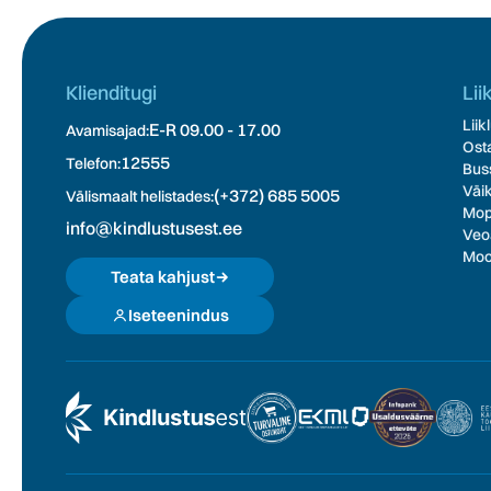
Klienditugi
Lii
Liik
E-R 09.00 - 17.00
Avamisajad:
Osta
12555
Telefon:
Buss
Väik
(+372) 685 5005
Välismaalt helistades:
Mope
info@kindlustusest.ee
Veoa
Moot
Teata kahjust
Iseteenindus