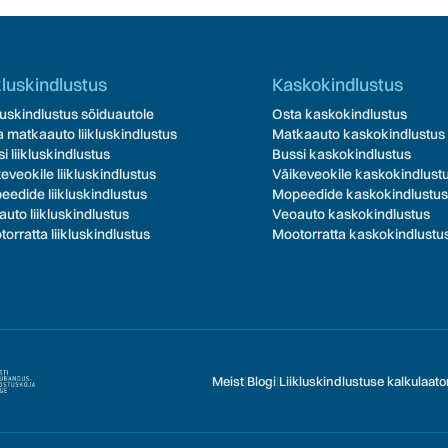
kluskindlustus
Kaskokindlustus
luskindlustus sõiduautole
Osta kaskokindlustus
 matkaauto liikluskindlustus
Matkaauto kaskokindlustus
i liikluskindlustus
Bussi kaskokindlustus
eveokile liikluskindlustus
Väikeveokile kaskokindlust
edide liikluskindlustus
Mopeedide kaskokindlustus
uto liikluskindlustus
Veoauto kaskokindlustus
orratta liikluskindlustus
Mootorratta kaskokindlustu
Meist
|
Blogi
|
Liikluskindlustuse kalkulaato