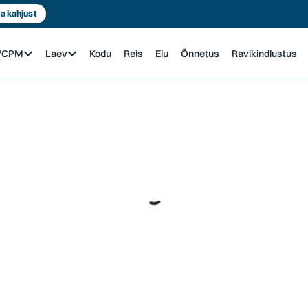
a kahjust
n/CPM
Laev
Kodu
Reis
Elu
Õnnetus
Ravikindlustus