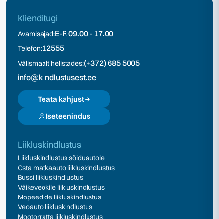
Klienditugi
E-R 09.00 - 17.00
Avamisajad:
12555
Telefon:
(+372) 685 5005
Välismaalt helistades:
info@kindlustusest.ee
Teata kahjust
Iseteenindus
Liikluskindlustus
Liikluskindlustus sõiduautole
Osta matkaauto liikluskindlustus
Bussi liikluskindlustus
Väikeveokile liikluskindlustus
Mopeedide liikluskindlustus
Veoauto liikluskindlustus
Mootorratta liikluskindlustus