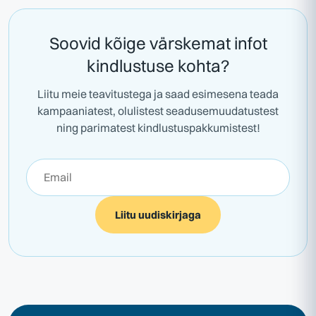
Soovid kõige värskemat infot
kindlustuse kohta?
Liitu meie teavitustega ja saad esimesena teada
kampaaniatest, olulistest seadusemuudatustest
ning parimatest kindlustuspakkumistest!
Liitu uudiskirjaga