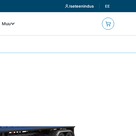
Iseteenindus
EE
Muu