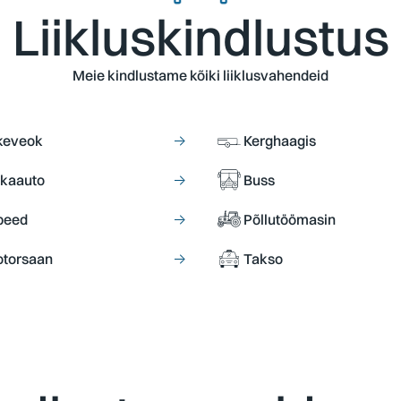
Liikluskindlustus
Meie kindlustame kõiki liiklusvahendeid
keveok
→
Kerghaagis
kaauto
→
Buss
peed
→
Põllutöömasin
torsaan
→
Takso