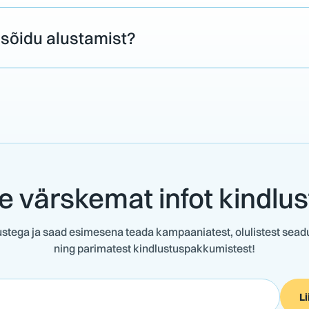
 sõidu alustamist?
e värskemat infot kindlu
tustega ja saad esimesena teada kampaaniatest, olulistest se
ning parimatest kindlustuspakkumistest!
Li