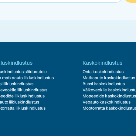
kluskindlustus
Kaskokindlustus
luskindlustus sõiduautole
Osta kaskokindlustus
 matkaauto liikluskindlustus
Matkaauto kaskokindlustus
i liikluskindlustus
Bussi kaskokindlustus
eveokile liikluskindlustus
Väikeveokile kaskokindlust
edide liikluskindlustus
Mopeedide kaskokindlustus
uto liikluskindlustus
Veoauto kaskokindlustus
orratta liikluskindlustus
Mootorratta kaskokindlustu