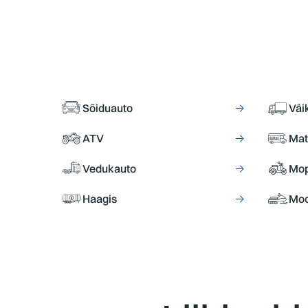
Sõiduauto
→
Väi
ATV
→
Mat
Vedukauto
→
Mo
Haagis
→
Moo