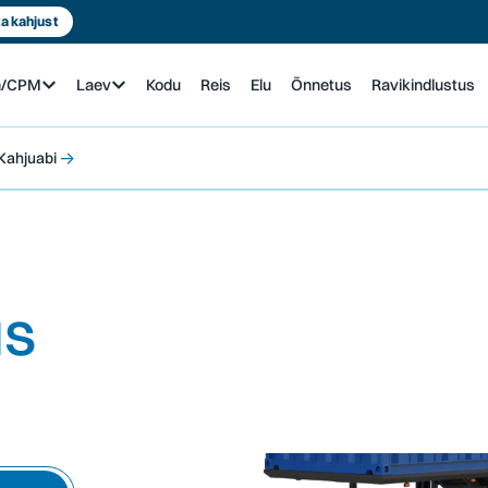
a kahjust
n/CPM
Laev
Kodu
Reis
Elu
Õnnetus
Ravikindlustus
→
Kahjuabi
us