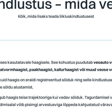
indlustus – mida v
Kõik, mida lisaks teada liikluskindlustusest
kluses kasutatavale haagisele. See kohustus puudutab
veoauto v
 platvormhaagist, paakhaagist, kallurhaagist või muud veose
kuid haagis on eraldi registreeritud sõiduk ning selle kindlustus
e sõidu alustamist.
igub haagis teise trajektooriga kui vedav sõiduk. Tagurdamisel 
imisalal võib pisimgi arvestusviga lõppeda kahjustatud värava, p