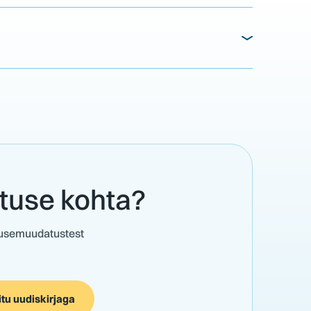
stuse kohta?
adusemuudatustest
itu uudiskirjaga