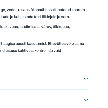
ge, vedel, raske või ebaühtlaselt jaotatud koorem
da ja kahjustada teisi liiklejaid ja vara.
õiduk, veos, laadimisala, värav, tõkkepuu,
d haagise uuesti kasutamist. Ettevõttes võib sama
indlustuse kehtivust kontrollida vaid