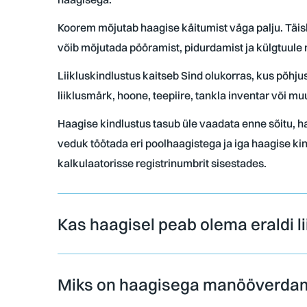
Koorem mõjutab haagise käitumist väga palju. Täisl
võib mõjutada pööramist, pidurdamist ja külgtuule mõ
Liikluskindlustus kaitseb Sind olukorras, kus põhju
liiklusmärk, hoone, teepiire, tankla inventar või mu
Haagise kindlustus tasub üle vaadata enne sõitu, h
veduk töötada eri poolhaagistega ja iga haagise kin
kalkulaatorisse registrinumbrit sisestades.
Kas haagisel peab olema eraldi l
Miks on haagisega manööverdami