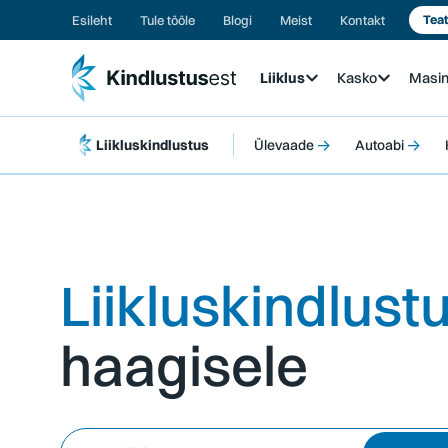
Esileht
Tule tööle
Blogi
Meist
Kontakt
Teat
Liiklus
Kasko
Masi
→
→
Liikluskindlustus
Ülevaade
Autoabi
Liikluskindlust
haagisele