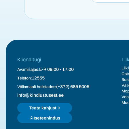
Klienditugi
Lii
Liik
E-R 09.00 - 17.00
Avamisajad:
Osta
12555
Telefon:
Buss
Väik
(+372) 685 5005
Välismaalt helistades:
Mope
info@kindlustusest.ee
Veoa
Moot
Teata kahjust
Iseteenindus