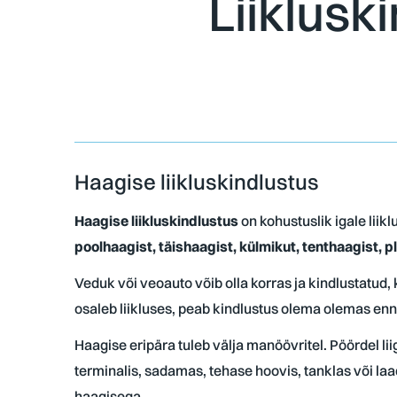
Liiklusk
Haagise liikluskindlustus
Haagise liikluskindlustus
on kohustuslik igale lii
poolhaagist, täishaagist, külmikut, tenthaagist,
Veduk või veoauto võib olla korras ja kindlustatud, 
osaleb liikluses, peab kindlustus olema olemas enn
Haagise eripära tuleb välja manöövritel. Pöördel li
terminalis, sadamas, tehase hoovis, tanklas või laad
haagisega.