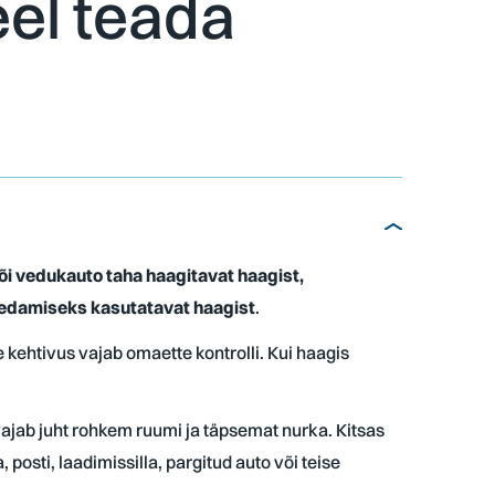
eel teada
õi vedukauto taha haagitavat haagist,
 vedamiseks kasutatavat haagist
.
e kehtivus vajab omaette kontrolli. Kui haagis
vajab juht rohkem ruumi ja täpsemat nurka. Kitsas
osti, laadimissilla, pargitud auto või teise