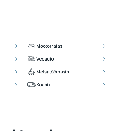
→
Mootorratas
→
→
Veoauto
→
→
Metsatöömasin
→
→
Kaubik
→