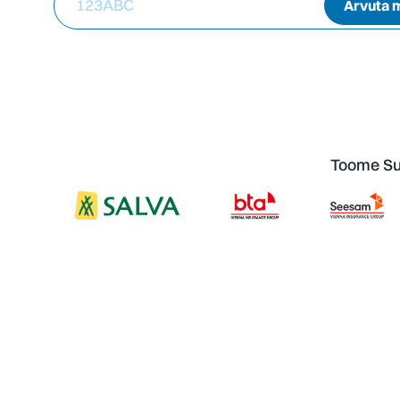
123ABC
Arvuta 
Toome Sul