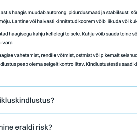
astis haagis muudab autorongi pidurdusmaad ja stabiilsust. Kõr
ju. Lahtine või halvasti kinnitatud koorem võib liikuda või kukku
stad haagisega kahju kellelegi teisele. Kahju võib saada teine s
u vara.
aagise vahetamist, rendile võtmist, ostmist või pikemalt seisnu
dlustus peab olema selgelt kontrollitav. Kindlustustestis saad k
iikluskindlustus?
ne eraldi risk?