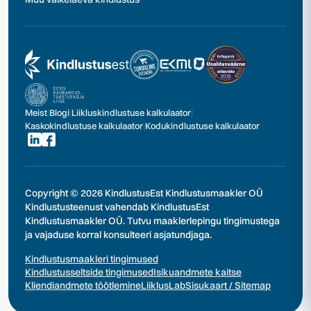
Meist
|
Blogi
|
Liikluskindlustuse kalkulaator
|
Kaskokindlustuse kalkulaator
|
Kodukindlustuse kalkulaator
Copyright © 2026 KindlustusEst Kindlustusmaakler OÜ
Kindlustusteenust vahendab KindlustusEst
Kindlustusmaakler OÜ. Tutvu maaklerlepingu tingimustega
ja vajaduse korral konsulteeri asjatundjaga.
Kindlustusmaakleri tingimused
Kindlustusseltside tingimused
Isikuandmete kaitse
Kliendiandmete töötlemine
LiiklusLab
Sisukaart / Sitemap