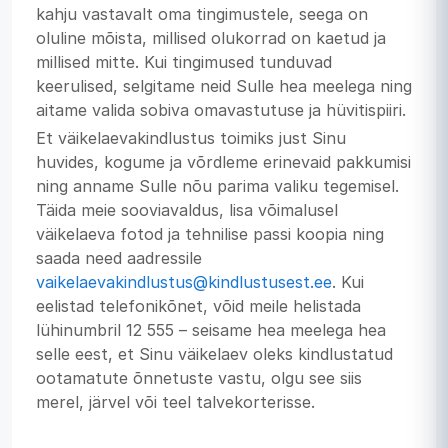
kahju vastavalt oma tingimustele, seega on
oluline mõista, millised olukorrad on kaetud ja
millised mitte. Kui tingimused tunduvad
keerulised, selgitame neid Sulle hea meelega ning
aitame valida sobiva omavastutuse ja hüvitispiiri.
Et väikelaevakindlustus toimiks just Sinu
huvides, kogume ja võrdleme erinevaid pakkumisi
ning anname Sulle nõu parima valiku tegemisel.
Täida meie sooviavaldus, lisa võimalusel
väikelaeva fotod ja tehnilise passi koopia ning
saada need aadressile
vaikelaevakindlustus@kindlustusest.ee
. Kui
eelistad telefonikõnet, võid meile helistada
lühinumbril 12 555 – seisame hea meelega hea
selle eest, et Sinu väikelaev oleks kindlustatud
ootamatute õnnetuste vastu, olgu see siis
merel, järvel või teel talvekorterisse.