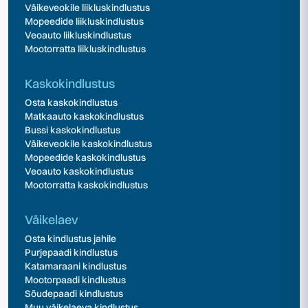
Väikeveokile liikluskindlustus
Mopeedide liikluskindlustus
Veoauto liikluskindlustus
Mootorratta liikluskindlustus
Kaskokindlustus
Osta kaskokindlustus
Matkaauto kaskokindlustus
Bussi kaskokindlustus
Väikeveokile kaskokindlustus
Mopeedide kaskokindlustus
Veoauto kaskokindlustus
Mootorratta kaskokindlustus
Väikelaev
Osta kindlustus jahile
Purjepaadi kindlustus
Katamaraani kindlustus
Mootorpaadi kindlustus
Sõudepaadi kindlustus
Muu väikelaeva kindlustus