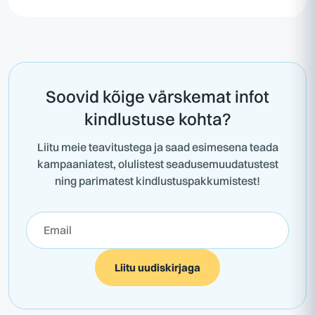
Soovid kõige värskemat infot
kindlustuse kohta?
Liitu meie teavitustega ja saad esimesena teada
kampaaniatest, olulistest seadusemuudatustest
ning parimatest kindlustuspakkumistest!
Liitu uudiskirjaga