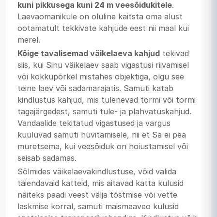
kuni pikkusega kuni 24 m veesõidukitele
.
Laevaomanikule on oluline kaitsta oma alust
ootamatult tekkivate kahjude eest nii maal kui
merel.
Kõige tavalisemad väikelaeva kahjud
tekivad
siis, kui Sinu väikelaev saab vigastusi riivamisel
või kokkupõrkel mistahes objektiga, olgu see
teine laev või sadamarajatis. Samuti katab
kindlustus kahjud, mis tulenevad tormi või tormi
tagajärgedest, samuti tule- ja plahvatuskahjud.
Vandaalide tekitatud vigastused ja vargus
kuuluvad samuti hüvitamisele, nii et Sa ei pea
muretsema, kui veesõiduk on hoiustamisel või
seisab sadamas.
Sõlmides väikelaevakindlustuse, võid valida
täiendavaid katteid, mis aitavad katta kulusid
näiteks paadi veest välja tõstmise või vette
laskmise korral, samuti maismaaveo kulusid