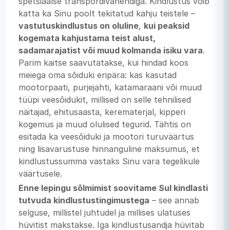
spetsiaalse transpordivahendiga. Kindlustus võib
katta ka Sinu poolt tekitatud kahju teistele –
vastutuskindlustus on oluline
,
kui peaksid
kogemata kahjustama teist alust,
sadamarajatist või muud kolmanda isiku vara
.
Parim kaitse saavutatakse, kui hindad koos
meiega oma sõiduki eripära: kas kasutad
mootorpaati, purjejahti, katamaraani või muud
tüüpi veesõidukit, millised on selle tehnilised
näitajad, ehitusaasta, kerematerjal, kipperi
kogemus ja muud olulised tegurid. Tähtis on
esitada ka veesõiduki ja mootori turuväärtus
ning lisavarustuse hinnanguline maksumus, et
kindlustussumma vastaks Sinu vara tegelikule
väärtusele.
Enne lepingu sõlmimist soovitame Sul kindlasti
tutvuda kindlustustingimustega
– see annab
selguse, millistel juhtudel ja millises ulatuses
hüvitist makstakse. Iga kindlustusandja hüvitab