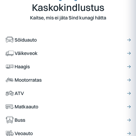
Kaskokindlustus
Kaitse, mis ei jäta Sind kunagi hätta
Sõiduauto
→
Väikeveok
→
Haagis
→
Mootorratas
→
ATV
→
Matkaauto
→
Buss
→
Veoauto
→