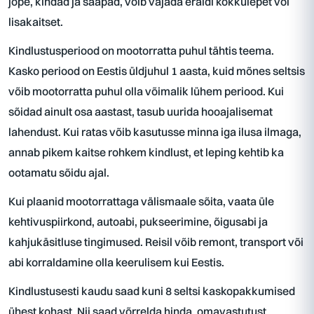
jope, kindad ja saapad, võib vajada eraldi kokkulepet või
lisakaitset.
Kindlustusperiood on mootorratta puhul tähtis teema.
Kasko periood on Eestis üldjuhul 1 aasta, kuid mõnes seltsis
võib mootorratta puhul olla võimalik lühem periood. Kui
sõidad ainult osa aastast, tasub uurida hooajalisemat
lahendust. Kui ratas võib kasutusse minna iga ilusa ilmaga,
annab pikem kaitse rohkem kindlust, et leping kehtib ka
ootamatu sõidu ajal.
Kui plaanid mootorrattaga välismaale sõita, vaata üle
kehtivuspiirkond, autoabi, pukseerimine, õigusabi ja
kahjukäsitluse tingimused. Reisil võib remont, transport või
abi korraldamine olla keerulisem kui Eestis.
Kindlustusesti kaudu saad kuni 8 seltsi kaskopakkumised
ühest kohast. Nii saad võrrelda hinda, omavastutust,