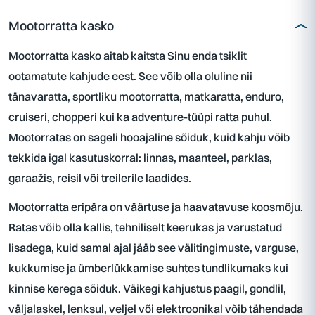
Mootorratta kasko
Mootorratta kasko aitab kaitsta Sinu enda tsiklit
ootamatute kahjude eest. See võib olla oluline nii
tänavaratta, sportliku mootorratta, matkaratta, enduro,
cruiseri, chopperi kui ka adventure-tüüpi ratta puhul.
Mootorratas on sageli hooajaline sõiduk, kuid kahju võib
tekkida igal kasutuskorral: linnas, maanteel, parklas,
garaažis, reisil või treilerile laadides.
Mootorratta eripära on väärtuse ja haavatavuse koosmõju.
Ratas võib olla kallis, tehniliselt keerukas ja varustatud
lisadega, kuid samal ajal jääb see välitingimuste, varguse,
kukkumise ja ümberlükkamise suhtes tundlikumaks kui
kinnise kerega sõiduk. Väikegi kahjustus paagil, gondlil,
väljalaskel, lenksul, veljel või elektroonikal võib tähendada