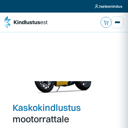
Iseteenindus
Kaskokindlustus
mootorrattale