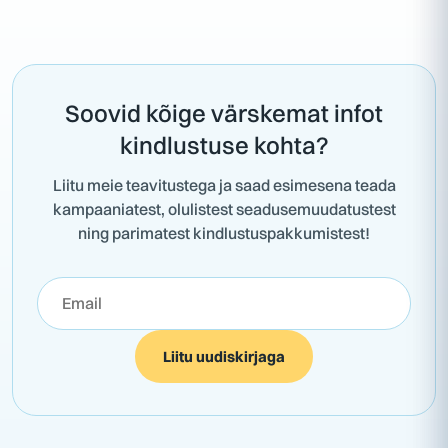
Soovid kõige värskemat infot
kindlustuse kohta?
Liitu meie teavitustega ja saad esimesena teada
kampaaniatest, olulistest seadusemuudatustest
ning parimatest kindlustuspakkumistest!
Liitu uudiskirjaga