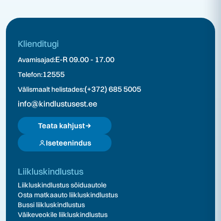
Klienditugi
E-R 09.00 - 17.00
Avamisajad:
12555
Telefon:
(+372) 685 5005
Välismaalt helistades:
info@kindlustusest.ee
Teata kahjust
Iseteenindus
Liikluskindlustus
Liikluskindlustus sõiduautole
Osta matkaauto liikluskindlustus
Bussi liikluskindlustus
Väikeveokile liikluskindlustus