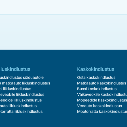
kluskindlustus
Kaskokindlustus
luskindlustus sõiduautole
Osta kaskokindlustus
 matkaauto liikluskindlustus
Matkaauto kaskokindlustus
i liikluskindlustus
Bussi kaskokindlustus
eveokile liikluskindlustus
Väikeveokile kaskokindlust
edide liikluskindlustus
Mopeedide kaskokindlustus
uto liikluskindlustus
Veoauto kaskokindlustus
orratta liikluskindlustus
Mootorratta kaskokindlustu