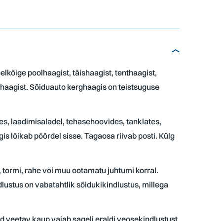
lkõige poolhaagist, täishaagist, tenthaagist,
haagist. Sõiduauto kerghaagis on teistsuguse
tes, laadimisaladel, tehasehoovides, tanklates,
is lõikab pöördel sisse. Tagaosa riivab posti. Külg
, tormi, rahe või muu ootamatu juhtumi korral.
ndlustus on vabatahtlik sõidukikindlustus, millega
d veetav kaup vajab sageli eraldi veosekindlustust.