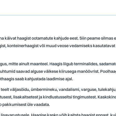
ha käivat haagist ootamatute kahjude eest. Siin peame silmas ee
gist, konteinerhaagist või muud veose vedamiseks kasutatavat 
äigus, mitte ainult maanteel. Haagis liigub terminalides, sadama
ud juhtumid saavad alguse väikese kiirusega manöövrist. Poolhaag
nthaagis saab kahjustada laadimise ajal.
 teelt väljasõidu, ümbermineku, vandalismi, varguse, tulekahju
tusest, lisakaitsetest ja kindlustusseltsi tingimustest. Kaskoki
leb pakkumisest üle vaadata.
lisavarustusele. Haagise kasko võib kaitsta haagist ennast, kui