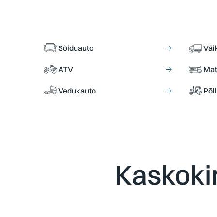
Sõiduauto
→
Väi
ATV
→
Mat
Vedukauto
→
Põl
Kaskokin