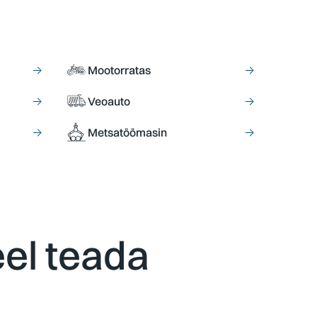
→
Mootorratas
→
→
Veoauto
→
→
Metsatöömasin
→
eel teada