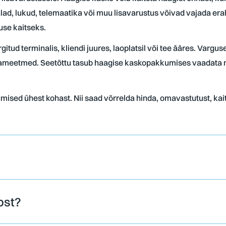
alad, lukud, telemaatika või muu lisavarustus võivad vajada er
use kaitseks.
rgitud terminalis, kliendi juures, laoplatsil või tee ääres. Varg
vameetmed. Seetõttu tasub haagise kaskopakkumises vaadata mi
ised ühest kohast. Nii saad võrrelda hinda, omavastutust, kaits
ost?