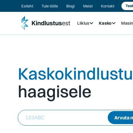
Esileht
Tule tööle
Blogi
Meist
Kontakt
Teat
Liiklus
Kasko
Masi
Kaskokindlust
haagisele
123ABC
Arvuta 