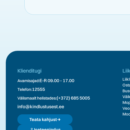
Klienditugi
Lii
Liik
E-R 09.00 - 17.00
Avamisajad:
Osta
12555
Telefon:
Buss
Väik
(+372) 685 5005
Välismaalt helistades:
Mope
info@kindlustusest.ee
Veoa
Moot
Teata kahjust
Iseteenindus