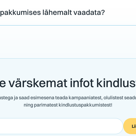
kopakkumises lähemalt vaadata?
e värskemat infot kindlu
tustega ja saad esimesena teada kampaaniatest, olulistest se
ning parimatest kindlustuspakkumistest!
Li