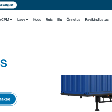
a kahjust
n/CPM
Laev
Kodu
Reis
Elu
Õnnetus
Ravikindlustus
us
makse