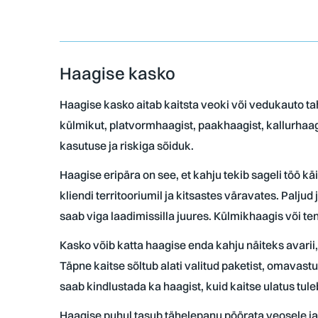
Haagise kasko
Haagise kasko aitab kaitsta veoki või vedukauto ta
külmikut, platvormhaagist, paakhaagist, kallurhaa
kasutuse ja riskiga sõiduk.
Haagise eripära on see, et kahju tekib sageli töö k
kliendi territooriumil ja kitsastes väravates. Palj
saab viga laadimissilla juures. Külmikhaagis või te
Kasko võib katta haagise enda kahju näiteks avarii,
Täpne kaitse sõltub alati valitud paketist, omavastu
saab kindlustada ka haagist, kuid kaitse ulatus tu
Haagise puhul tasub tähelepanu pöörata veosele ja 