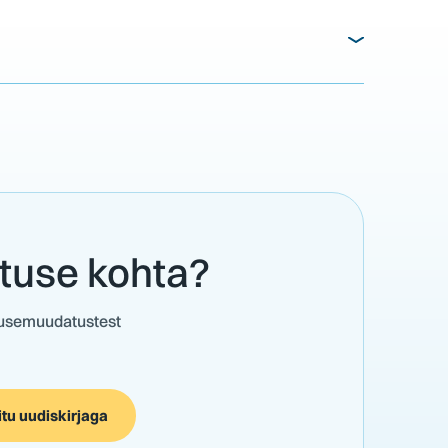
stuse kohta?
adusemuudatustest
itu uudiskirjaga