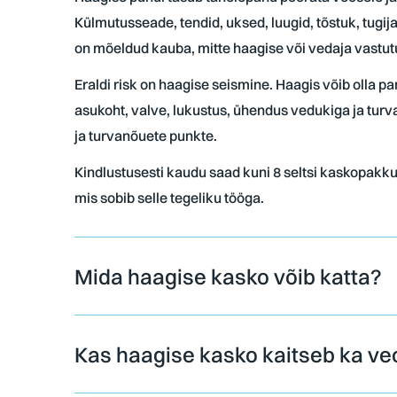
Külmutusseade, tendid, uksed, luugid, tõstuk, tugij
on mõeldud kauba, mitte haagise või vedaja vastut
Eraldi risk on haagise seismine. Haagis võib olla pa
asukoht, valve, lukustus, ühendus vedukiga ja tur
ja turvanõuete punkte.
Kindlustusesti kaudu saad kuni 8 seltsi kaskopakkum
mis sobib selle tegeliku tööga.
Mida haagise kasko võib katta?
Kas haagise kasko kaitseb ka ve