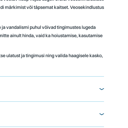
aldi märkimist või täpsemat kaitset. Veosekindlustus
use ja vandalismi puhul võivad tingimustes lugeda
tte ainult hinda, vaid ka hoiustamise, kasutamise
e ulatust ja tingimusi ning valida haagisele kasko,