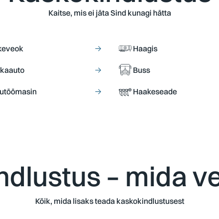
Kaitse, mis ei jäta Sind kunagi hätta
keveok
→
Haagis
kaauto
→
Buss
lutöömasin
→
Haakeseade
dlustus – mida v
Kõik, mida lisaks teada kaskokindlustusest