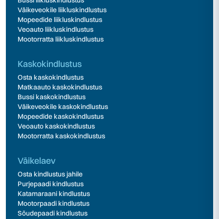
Bussi liikluskindlustus
Väikeveokile liikluskindlustus
Mopeedide liikluskindlustus
Veoauto liikluskindlustus
Mootorratta liikluskindlustus
Kaskokindlustus
Osta kaskokindlustus
Matkaauto kaskokindlustus
Bussi kaskokindlustus
Väikeveokile kaskokindlustus
Mopeedide kaskokindlustus
Veoauto kaskokindlustus
Mootorratta kaskokindlustus
Väikelaev
Osta kindlustus jahile
Purjepaadi kindlustus
Katamaraani kindlustus
Mootorpaadi kindlustus
Sõudepaadi kindlustus