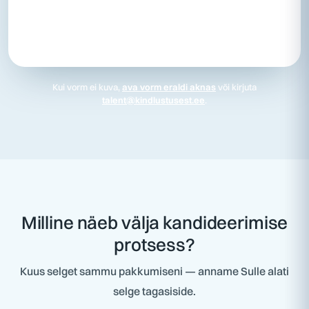
Kui vorm ei kuva,
ava vorm eraldi aknas
või kirjuta
talent@kindlustusest.ee
.
Milline näeb välja kandideerimise
protsess?
Kuus selget sammu pakkumiseni — anname Sulle alati
selge tagasiside.