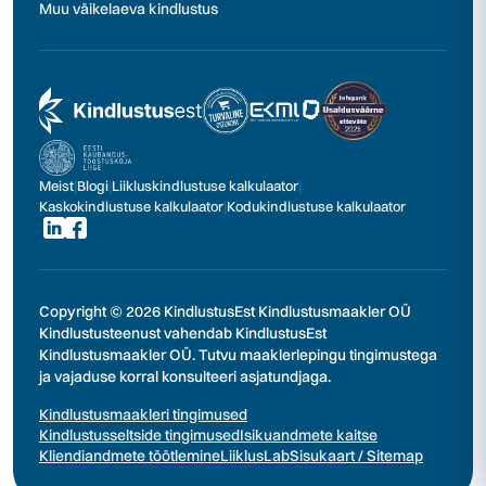
Muu väikelaeva kindlustus
Meist
|
Blogi
|
Liikluskindlustuse kalkulaator
|
Kaskokindlustuse kalkulaator
|
Kodukindlustuse kalkulaator
Copyright © 2026 KindlustusEst Kindlustusmaakler OÜ
Kindlustusteenust vahendab KindlustusEst
Kindlustusmaakler OÜ. Tutvu maaklerlepingu tingimustega
ja vajaduse korral konsulteeri asjatundjaga.
Kindlustusmaakleri tingimused
Kindlustusseltside tingimused
Isikuandmete kaitse
Kliendiandmete töötlemine
LiiklusLab
Sisukaart / Sitemap