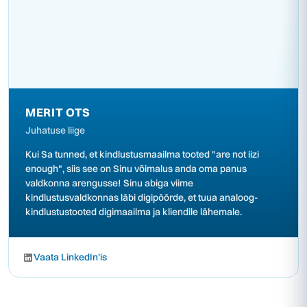
MERIT OTS
Juhatuse liige
Kui Sa tunned, et kindlustusmaailma tooted "are not iizi
enough", siis see on Sinu võimalus anda oma panus
valdkonna arengusse! Sinu abiga viime
kindlustusvaldkonnas läbi digipöörde, et tuua analoog-
kindlustustooted digimaailma ja kliendile lähemale.
Vaata LinkedIn'is