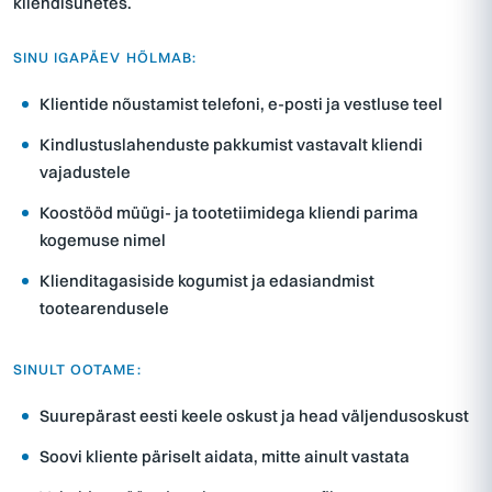
kliendisuhetes.
SINU IGAPÄEV HÕLMAB:
Klientide nõustamist telefoni, e-posti ja vestluse teel
Kindlustuslahenduste pakkumist vastavalt kliendi
vajadustele
Koostööd müügi- ja tootetiimidega kliendi parima
kogemuse nimel
Klienditagasiside kogumist ja edasiandmist
tootearendusele
SINULT OOTAME:
Suurepärast eesti keele oskust ja head väljendusoskust
Soovi kliente päriselt aidata, mitte ainult vastata