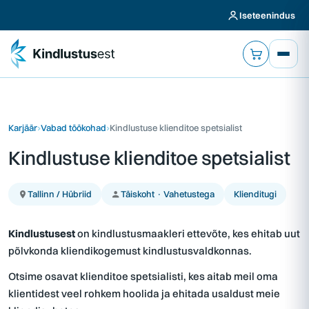
Iseteenindus
Karjäär
›
Vabad töökohad
›
Kindlustuse klienditoe spetsialist
Kindlustuse klienditoe spetsialist
Tallinn / Hübriid
Täiskoht · Vahetustega
Klienditugi
Kindlustusest
on kindlustusmaakleri ettevõte, kes ehitab uut
põlvkonda kliendikogemust kindlustusvaldkonnas.
Otsime osavat klienditoe spetsialisti, kes aitab meil oma
klientidest veel rohkem hoolida ja ehitada usaldust meie