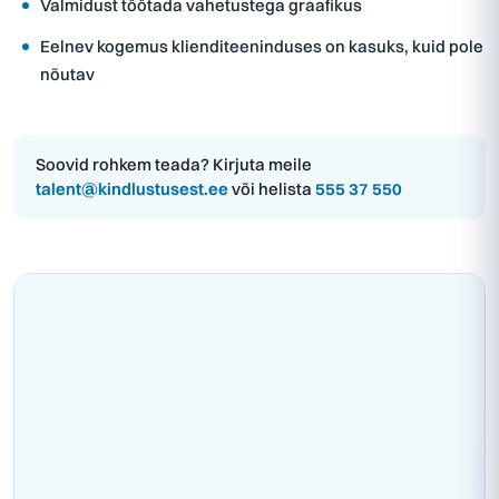
Valmidust töötada vahetustega graafikus
Eelnev kogemus klienditeeninduses on kasuks, kuid pole
nõutav
Soovid rohkem teada? Kirjuta meile
talent@kindlustusest.ee
või helista
555 37 550