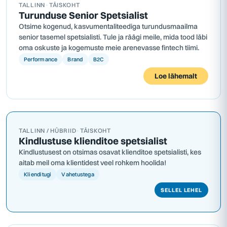
TALLINN
·
TÄISKOHT
Turunduse Senior Spetsialist
Otsime kogenud, kasvumentaliteediga turundusmaailma
senior tasemel spetsialisti. Tule ja räägi meile, mida tood läbi
oma oskuste ja kogemuste meie arenevasse fintech tiimi.
Performance
Brand
B2C
Loe lähemalt
TALLINN / HÜBRIID
·
TÄISKOHT
Kindlustuse klienditoe spetsialist
Kindlustusest on otsimas osavat klienditoe spetsialisti, kes
aitab meil oma klientidest veel rohkem hoolida!
Klienditugi
Vahetustega
SELLEL LEHEL