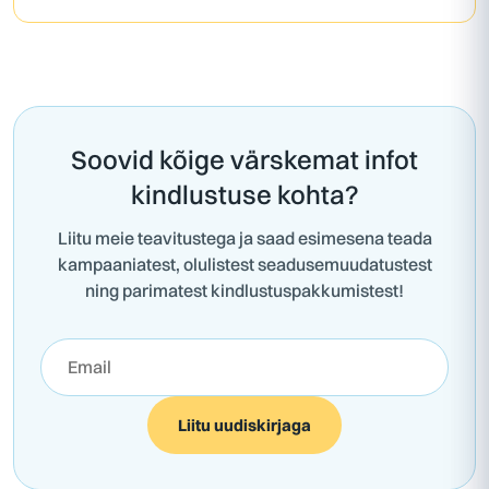
Soovid kõige värskemat infot
kindlustuse kohta?
Liitu meie teavitustega ja saad esimesena teada
kampaaniatest, olulistest seadusemuudatustest
ning parimatest kindlustuspakkumistest!
Liitu uudiskirjaga