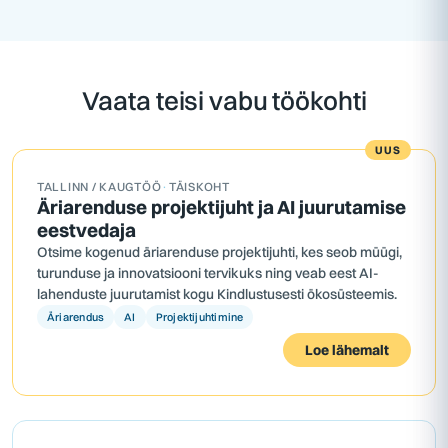
Vaata teisi vabu töökohti
UUS
TALLINN / KAUGTÖÖ
·
TÄISKOHT
Äriarenduse projektijuht ja AI juurutamise
eestvedaja
Otsime kogenud äriarenduse projektijuhti, kes seob müügi,
turunduse ja innovatsiooni tervikuks ning veab eest AI-
lahenduste juurutamist kogu Kindlustusesti ökosüsteemis.
Äriarendus
AI
Projektijuhtimine
Loe lähemalt