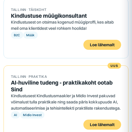
TALLINN
·
TÄISKOHT
Kindlustuse müügikonsultant
Kindlustusest on otsimas kogenud müügiproffi, kes aitab
meil oma klientidest veel rohkem hoolida!
B2C
Müük
Loe lähemalt
UUS
TALLINN
·
PRAKTIKA
AI-huviline tudeng - praktikakoht ootab
Sind
Kindlustusest Kindlustusmaakler ja Midio Invest pakuvad
võimalust tulla praktikale ning saada päris kokkupuude AI,
automatiseerimise ja tehisintellekti praktiliste rakendustega.
AI
Midio Invest
Loe lähemalt