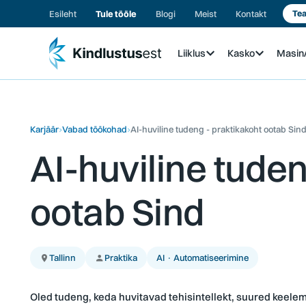
Esileht
Tule tööle
Blogi
Meist
Kontakt
Tea
Liiklus
Kasko
Masi
Karjäär
›
Vabad töökohad
›
AI-huviline tudeng - praktikakoht ootab Sin
AI-huviline tuden
ootab Sind
Tallinn
Praktika
AI · Automatiseerimine
Oled tudeng, keda huvitavad tehisintellekt, suured keele