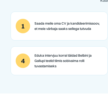
Kuus
Saada meile oma CV ja kandideerimissoov,
1
et meie värbaja saaks sellega tutvuda
Eduka intervjuu korral täidad Belbini ja
4
Gallupi testid tiimis sobivaima rolli
tuvastamiseks