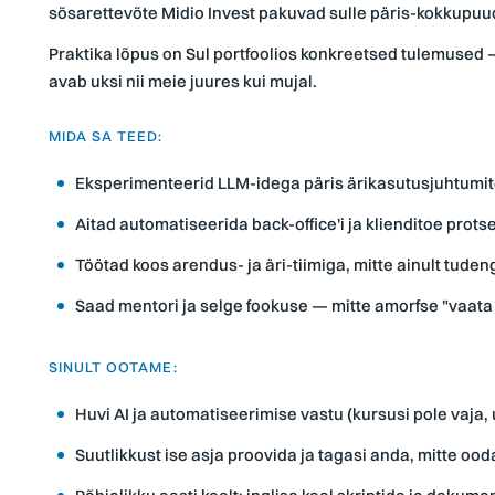
sõsarettevõte Midio Invest pakuvad sulle päris-kokkupuud
Praktika lõpus on Sul portfoolios konkreetsed tulemused 
avab uksi nii meie juures kui mujal.
MIDA SA TEED:
Eksperimenteerid LLM-idega päris ärikasutusjuhtumit
Aitad automatiseerida back-office'i ja klienditoe prots
Töötad koos arendus- ja äri-tiimiga, mitte ainult tuden
Saad mentori ja selge fookuse — mitte amorfse "vaata 
SINULT OOTAME:
Huvi AI ja automatiseerimise vastu (kursusi pole vaja,
Suutlikkust ise asja proovida ja tagasi anda, mitte ood