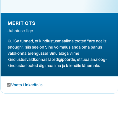
MERIT OTS
Juhatuse liige
Kui Sa tunned, et kindlustusmaailma tooted "are not iizi
enough", siis see on Sinu võimalus anda oma panus
valdkonna arengusse! Sinu abiga viime
kindlustusvaldkonnas läbi digipöörde, et tuua analoog-
kindlustustooted digimaailma ja kliendile lähemale.
Vaata LinkedIn'is