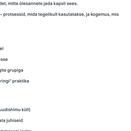
et, mitte ülesannete jada kapsli sees.
— protsessid, mida tegelikult kasutatakse, ja kogemus, mis
el
esse
gite grupiga
ringi" praktika
 uudishimu küll)
ata juhiseid