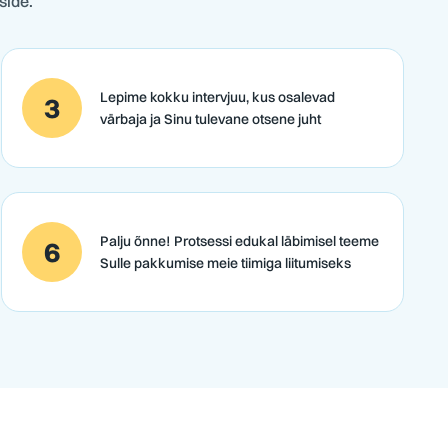
side.
Lepime kokku intervjuu, kus osalevad
3
värbaja ja Sinu tulevane otsene juht
Palju õnne! Protsessi edukal läbimisel teeme
6
Sulle pakkumise meie tiimiga liitumiseks