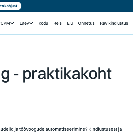
ta kahjust
n/CPM
Laev
Kodu
Reis
Elu
Õnnetus
Ravikindlustus
d
g - praktikakoht
mudelid ja töövoogude automatiseerimine? Kindlustusest ja