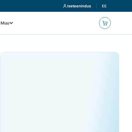
Iseteenindus
EE
Muu