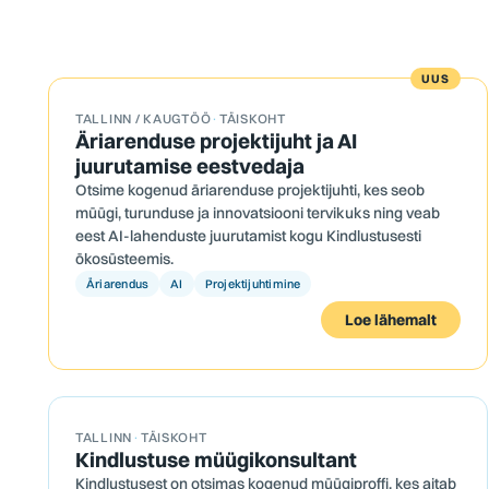
UUS
TALLINN / KAUGTÖÖ
·
TÄISKOHT
Äriarenduse projektijuht ja AI
juurutamise eestvedaja
Otsime kogenud äriarenduse projektijuhti, kes seob
müügi, turunduse ja innovatsiooni tervikuks ning veab
eest AI-lahenduste juurutamist kogu Kindlustusesti
ökosüsteemis.
Äriarendus
AI
Projektijuhtimine
Loe lähemalt
TALLINN
·
TÄISKOHT
Kindlustuse müügikonsultant
Kindlustusest on otsimas kogenud müügiproffi, kes aitab