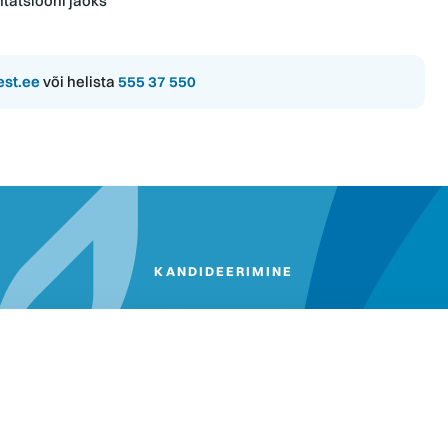
ntatsiooni jaoks
est.ee
või helista
555 37 550
KANDIDEERIMINE