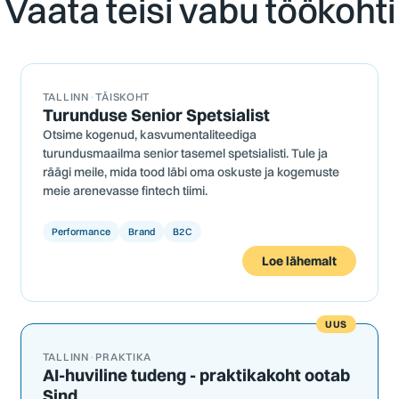
Vaata teisi vabu töökohti
TALLINN
·
TÄISKOHT
Turunduse Senior Spetsialist
Otsime kogenud, kasvumentaliteediga
turundusmaailma senior tasemel spetsialisti. Tule ja
räägi meile, mida tood läbi oma oskuste ja kogemuste
meie arenevasse fintech tiimi.
Performance
Brand
B2C
Loe lähemalt
UUS
TALLINN
·
PRAKTIKA
AI-huviline tudeng - praktikakoht ootab
Sind