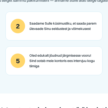
 selget sammu pakkumiseni — anname Sulle alati selge tagasi
Saadame Sulle küsimustiku, et saada parem
2
ülevaade Sinu eeldustest ja võimekusest
Oled edukalt jõudnud järgmisesse vooru!
5
Sind ootab meie kontoris ees intervjuu kogu
tiimiga