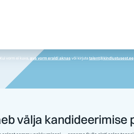
Kui vorm ei kuva,
ava vorm eraldi aknas
või kirjuta
talent@kindlustusest.ee
äeb välja kandideerimise