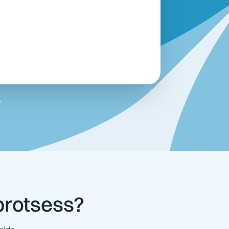
.
 protsess?