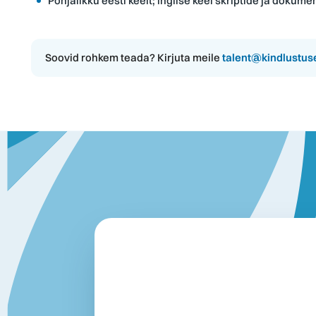
Põhjalikku eesti keelt; inglise keel skriptide ja dokume
Soovid rohkem teada? Kirjuta meile
talent@kindlustus