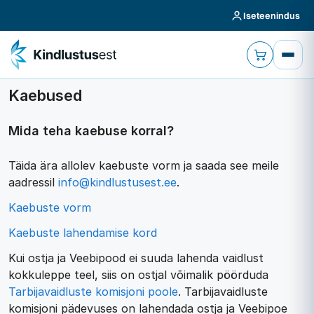
Iseteenindus
Kaebused
Mida teha kaebuse korral?
Täida ära allolev kaebuste vorm ja saada see meile
aadressil
info@kindlustusest.ee
.
Kaebuste vorm
Kaebuste lahendamise kord
Kui ostja ja Veebipood ei suuda lahenda vaidlust
kokkuleppe teel, siis on ostjal võimalik pöörduda
Tarbijavaidluste komisjoni poole
. Tarbijavaidluste
komisjoni pädevuses on lahendada ostja ja Veebipoe