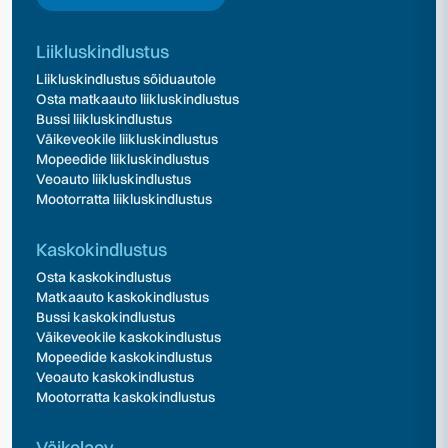
Liikluskindlustus
Liikluskindlustus sõiduautole
Osta matkaauto liikluskindlustus
Bussi liikluskindlustus
Väikeveokile liikluskindlustus
Mopeedide liikluskindlustus
Veoauto liikluskindlustus
Mootorratta liikluskindlustus
Kaskokindlustus
Osta kaskokindlustus
Matkaauto kaskokindlustus
Bussi kaskokindlustus
Väikeveokile kaskokindlustus
Mopeedide kaskokindlustus
Veoauto kaskokindlustus
Mootorratta kaskokindlustus
Väikelaev