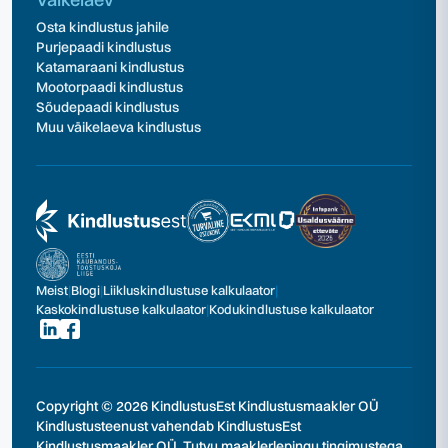
Osta kindlustus jahile
Purjepaadi kindlustus
Katamaraani kindlustus
Mootorpaadi kindlustus
Sõudepaadi kindlustus
Muu väikelaeva kindlustus
Meist
|
Blogi
|
Liikluskindlustuse kalkulaator
|
Kaskokindlustuse kalkulaator
|
Kodukindlustuse kalkulaator
Copyright © 2026 KindlustusEst Kindlustusmaakler OÜ
Kindlustusteenust vahendab KindlustusEst
Kindlustusmaakler OÜ. Tutvu maaklerlepingu tingimustega