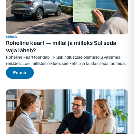
Sõiduk
Roheline kaart — millal ja milleks Sul seda
vaja läheb?
Roheline kaart tõendab liikluskindlustuse olemasolu välismaal
reisides. Loe, millistes riikides see kehtib ja kuidas seda taotleda.
Edasi
›