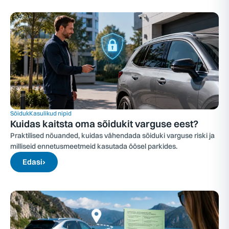
Sõiduk
Kasulikud nipid
Kuidas kaitsta oma sõidukit varguse eest?
Praktilised nõuanded, kuidas vähendada sõiduki varguse riski ja
milliseid ennetusmeetmeid kasutada öösel parkides.
Edasi
›