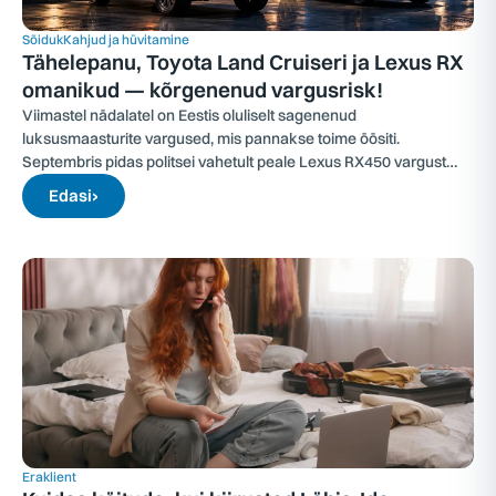
Sõiduk
Kahjud ja hüvitamine
Tähelepanu, Toyota Land Cruiseri ja Lexus RX
omanikud — kõrgenenud vargusrisk!
Viimastel nädalatel on Eestis oluliselt sagenenud
luksusmaasturite vargused, mis pannakse toime öösiti.
Septembris pidas politsei vahetult peale Lexus RX450 vargust
kinni kahtlustatavad isikud.
Edasi
›
Eraklient