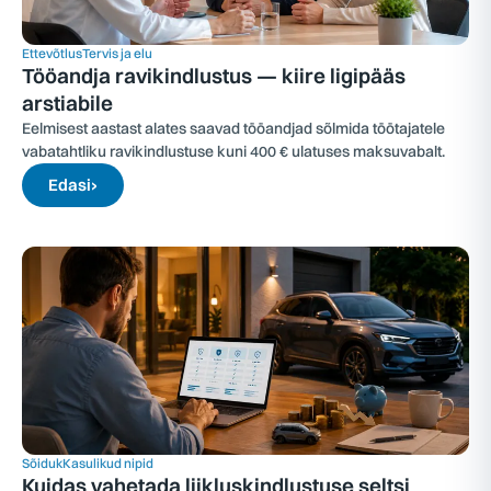
Ettevõtlus
Tervis ja elu
Tööandja ravikindlustus — kiire ligipääs
arstiabile
Eelmisest aastast alates saavad tööandjad sõlmida töötajatele
vabatahtliku ravikindlustuse kuni 400 € ulatuses maksuvabalt.
Edasi
›
Sõiduk
Kasulikud nipid
Kuidas vahetada liikluskindlustuse seltsi