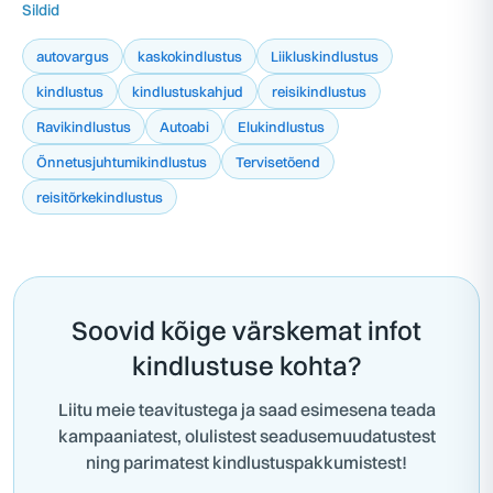
Sildid
autovargus
kaskokindlustus
Liikluskindlustus
kindlustus
kindlustuskahjud
reisikindlustus
Ravikindlustus
Autoabi
Elukindlustus
Õnnetusjuhtumikindlustus
Tervisetõend
reisitõrkekindlustus
Soovid kõige värskemat infot
kindlustuse kohta?
Liitu meie teavitustega ja saad esimesena teada
kampaaniatest, olulistest seadusemuudatustest
ning parimatest kindlustuspakkumistest!