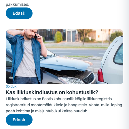
pakkumised.
Edasi
›
Sõiduk
Kas liikluskindlustus on kohustuslik?
Liikluskindlustus on Eestis kohustuslik kõigile liiklusregistris
registreeritud mootorsõidukitele ja haagistele. Vaata, millal leping
peab kehtima ja mis juhtub, kui kaitse puudub.
Edasi
›