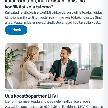
Kuidas käituda, kui kiirustad Lähis-Ida
konfliktist koju tulema?
Kui satud reisil sõjalise konflikti piirkonda, on oluline teada, kuidas
käituda ja millistel tingimustel reisi- ning reisitõrkekindlustus Sind
aitab. Vaata, mida erinevad kindlustusandjad hüvitavad ja kust
alustada.
Edasi
›
Eraklient
Uus koostööpartner LHV!
Meil on hea meel teada anda, et meie kindlustuse e-poest
www.kindlustusest.ee on nüüd võimalik leida ka LHV Kindlustuse