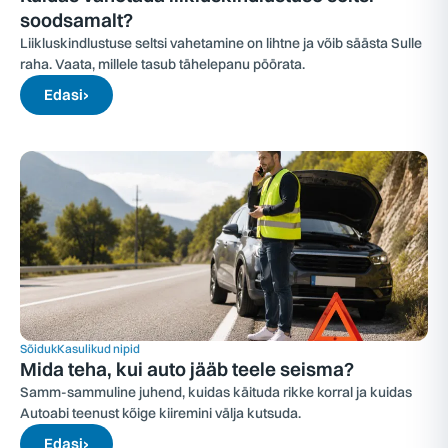
soodsamalt?
Liikluskindlustuse seltsi vahetamine on lihtne ja võib säästa Sulle
raha. Vaata, millele tasub tähelepanu pöörata.
Edasi
›
Sõiduk
Kasulikud nipid
Mida teha, kui auto jääb teele seisma?
Samm-sammuline juhend, kuidas käituda rikke korral ja kuidas
Autoabi teenust kõige kiiremini välja kutsuda.
Edasi
›