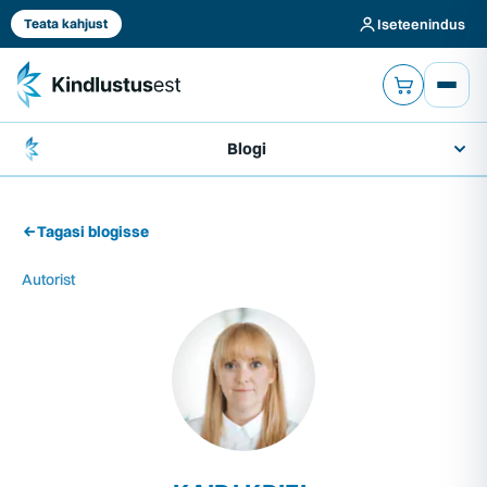
Iseteenindus
Teata kahjust
Blogi
Tagasi blogisse
Autorist