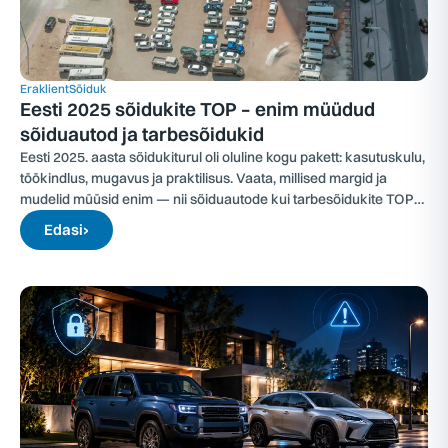
Eraklient
Sõiduk
Eesti 2025 sõidukite TOP – enim müüdud
sõiduautod ja tarbesõidukid
Eesti 2025. aasta sõidukiturul oli oluline kogu pakett: kasutuskulu,
töökindlus, mugavus ja praktilisus. Vaata, millised margid ja
mudelid müüsid enim — nii sõiduautode kui tarbesõidukite TOP-
edetabelites.
Edasi
›