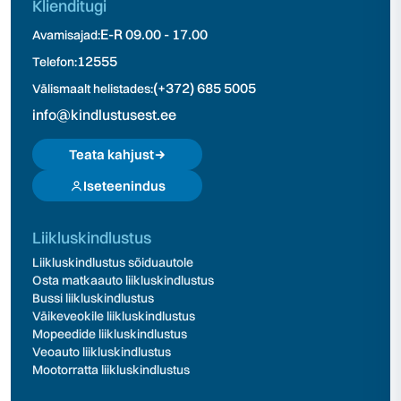
Klienditugi
E-R 09.00 - 17.00
Avamisajad:
12555
Telefon:
(+372) 685 5005
Välismaalt helistades:
info@kindlustusest.ee
Teata kahjust
Iseteenindus
Liikluskindlustus
Liikluskindlustus sõiduautole
Osta matkaauto liikluskindlustus
Bussi liikluskindlustus
Väikeveokile liikluskindlustus
Mopeedide liikluskindlustus
Veoauto liikluskindlustus
Mootorratta liikluskindlustus