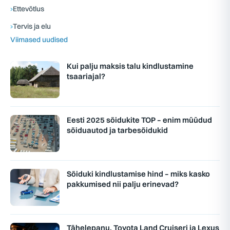
›
Ettevõtlus
›
Tervis ja elu
Viimased uudised
Kui palju maksis talu kindlustamine
tsaariajal?
Eesti 2025 sõidukite TOP – enim müüdud
sõiduautod ja tarbesõidukid
Sõiduki kindlustamise hind – miks kasko
pakkumised nii palju erinevad?
Tähelepanu, Toyota Land Cruiseri ja Lexus