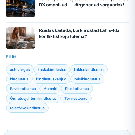
RX omanikud — kõrgenenud vargusrisk!
Kuidas käituda, kui kiirustad Lähis-Ida
konfliktist koju tulema?
Sildid
autovargus
kaskokindlustus
Liikluskindlustus
kindlustus
kindlustuskahjud
reisikindlustus
Ravikindlustus
Autoabi
Elukindlustus
Õnnetusjuhtumikindlustus
Tervisetõend
reisitõrkekindlustus