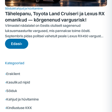
Sõiduk
Kahjud ja hüvitamine
Tähelepanu, Toyota Land Cruiseri ja Lexus RX
omanikud — kõrgenenud vargusrisk!
Viimastel nädalatel on Eestis oluliselt sagenenud
luksusmaasturite vargused, mis pannakse toime öösiti.
Septembris pidas politsei vahetult peale Lexus RX450 vargust
kinni kahtlustatavad isikud.
Edasi
›
Kategooriad
›
Eraklient
›
Kasulikud nipid
›
Sõiduk
›
Kahjud ja hüvitamine
›
Kindlustuse KKK