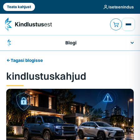
Iseteenindus
Teata kahjust
Blogi
Tagasi blogisse
kindlustuskahjud