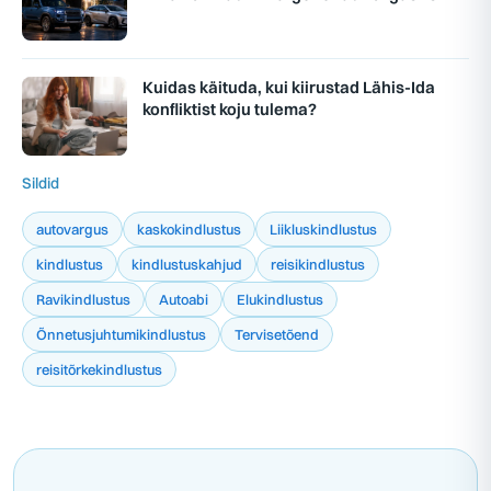
Kuidas käituda, kui kiirustad Lähis-Ida
konfliktist koju tulema?
Sildid
autovargus
kaskokindlustus
Liikluskindlustus
kindlustus
kindlustuskahjud
reisikindlustus
Ravikindlustus
Autoabi
Elukindlustus
Õnnetusjuhtumikindlustus
Tervisetõend
reisitõrkekindlustus