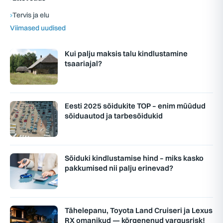
›
Tervis ja elu
Viimased uudised
Kui palju maksis talu kindlustamine
tsaariajal?
Eesti 2025 sõidukite TOP – enim müüdud
sõiduautod ja tarbesõidukid
Sõiduki kindlustamise hind – miks kasko
pakkumised nii palju erinevad?
Tähelepanu, Toyota Land Cruiseri ja Lexus
RX omanikud — kõrgenenud vargusrisk!