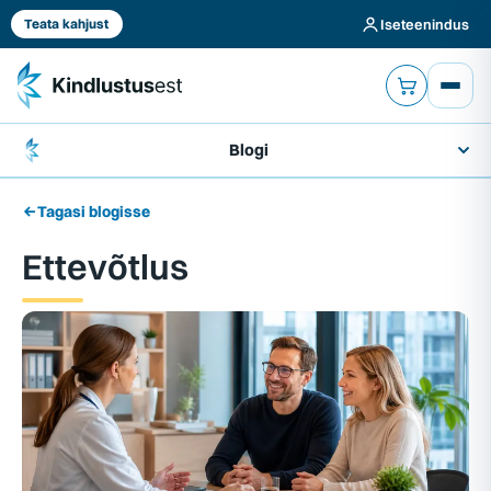
Iseteenindus
Teata kahjust
Blogi
Tagasi blogisse
Ettevõtlus