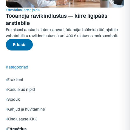
Ettevõtlus
Tervis ja elu
Tööandja ravikindlustus — kiire ligipääs
arstiabile
Eelmisest aastast alates saavad tööandjad sõlmida töötajatele
vabatahtliku ravikindlustuse kuni 400 € ulatuses maksuvabalt.
Edasi
›
Kategooriad
›
Eraklient
›
Kasulikud nipid
›
Sõiduk
›
Kahjud ja hüvitamine
›
Kindlustuse KKK
›
Ettevõtlus