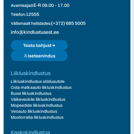
E-R 09.00 - 17.00
Avamisajad:
12555
Telefon:
(+372) 685 5005
Välismaalt helistades:
info@kindlustusest.ee
Teata kahjust
Iseteenindus
Liikluskindlustus
Liikluskindlustus sõiduautole
Osta matkaauto liikluskindlustus
Bussi liikluskindlustus
Väikeveokile liikluskindlustus
Mopeedide liikluskindlustus
Veoauto liikluskindlustus
Mootorratta liikluskindlustus
Kaskokindlustus